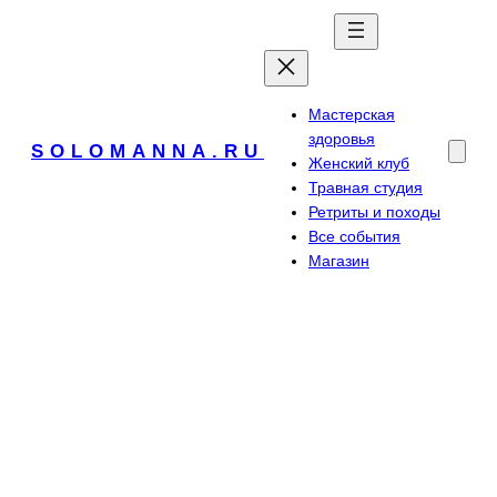
Перейти
к
содержимому
Мастерская
здоровья
SOLOMANNA.RU
Женский клуб
Травная студия
Ретриты и походы
Все события
Магазин