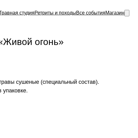
Травная студия
Ретриты и походы
Все события
Магазин
«Живой огонь»
 травы сушеные (специальный состав).
в упаковке.