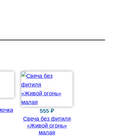
мочка
555
₽
Свеча без фитиля
«Живой огонь»
малая