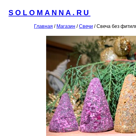
Перейти
SOLOMANNA.RU
к
содержимому
Главная
/
Магазин
/
Cвечи
/ Свеча без фити