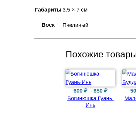
Габариты
3.5 × 7 см
Воск
Пчелиный
Похожие товар
Диапазон
600
₽
–
650
₽
5
Богинюшка Гуань-
Мал
цен:
Инь
600 ₽
–
650 ₽