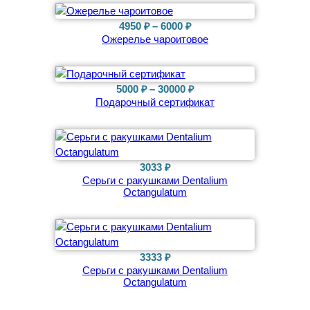
с
–
8000 ₽
Диапазон
4950
₽
–
6000
₽
р
Ожерелье чароитовое
цен:
а
4950 ₽
к
–
у
6000 ₽
Диапазон
5000
₽
–
30000
₽
ш
Подарочный сертификат
цен:
к
5000 ₽
а
–
м
30000 ₽
и
3033
₽
C
Серьги с ракушками Dentalium
a
Octangulatum
u
r
i
c
3333
₽
a
Серьги с ракушками Dentalium
D
Octangulatum
r
a