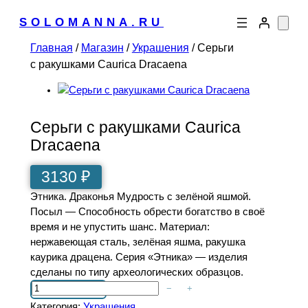
Перейти
SOLOMANNA.RU
к
содержимому
Главная
/
Магазин
/
Украшения
/ Серьги
с ракушками Caurica Dracaena
Серьги с ракушками Caurica
Dracaena
3130
₽
Этника. Драконья Мудрость с зелёной яшмой.
Посыл — Способность обрести богатство в своё
время и не упустить шанс. Материал:
нержавеющая сталь, зелёная яшма, ракушка
каурика драцена. Серия «Этника» — изделия
сделаны по типу археологических образцов.
К
−
+
о
Категория:
Украшения