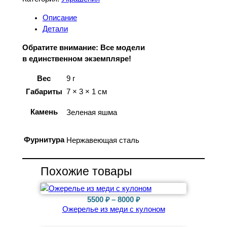
л
Описание
и
Детали
ч
е
Обратите внимание: Все модели
с
в единственном экземпляре!
т
в
Вес
9 г
о
Габариты
7 × 3 × 1 см
т
о
Камень
Зеленая яшма
в
а
Фурнитура
Нержавеющая сталь
р
а
С
Похожие товары
е
р
ь
Диапазон
5500
₽
–
8000
₽
г
Ожерелье из меди с кулоном
цен:
и
5500 ₽