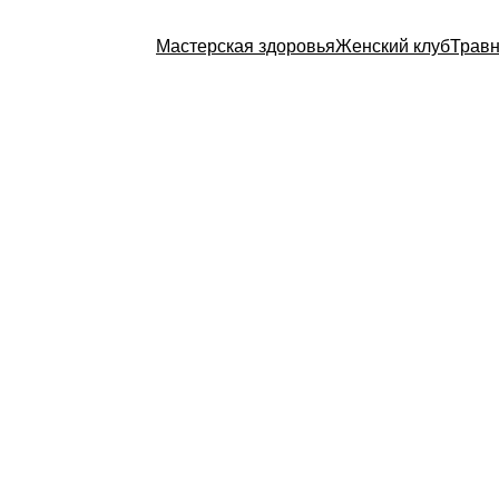
Мастерская здоровья
Женский клуб
Травн