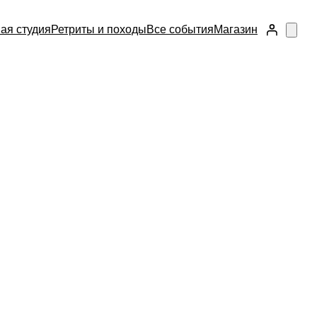
ая студия
Ретриты и походы
Все события
Магазин