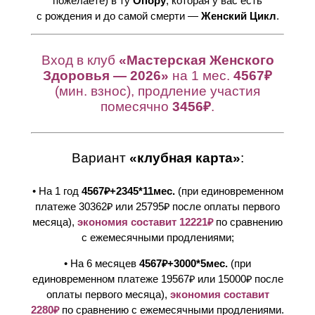
пожелаете) в ту
Опору
, которая у вас есть
с рождения и до самой смерти —
Женский Цикл
.
Вход в клуб
«Мастерская Женского
Здоровья — 2026»
на 1 мес.
4567₽
(мин. взнос), продление участия
помесячно
3456₽
.
Вариант
«клубная карта»
:
• На 1 год
4567₽+2345*11мес.
(при единовременном
платеже 30362₽ или 25795₽ после оплаты первого
месяца),
экономия составит 12221₽
по сравнению
с ежемесячными продлениями;
• На 6 месяцев
4567₽+3000*5мес.
(при
единовременном платеже 19567₽ или 15000₽ после
оплаты первого месяца),
экономия составит
2280₽
по сравнению с ежемесячными продлениями.