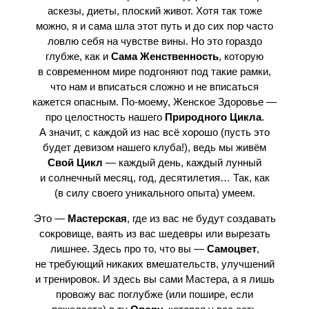
аскезы, диеты, плоский живот. Хотя так тоже
можно, я и сама шла этот путь и до сих пор часто
ловлю себя на чувстве вины. Но это гораздо
глубже, как и
Сама Женственность
, которую
в современном мире подгоняют под такие рамки,
что нам и вписаться сложно и не вписаться
кажется опасным. По-моему, Женское Здоровье —
про целостность нашего
Природного Цикла
.
А значит, с каждой из нас всё хорошо (пусть это
будет девизом нашего клуба!), ведь мы живём
Свой Цикл
— каждый день, каждый лунный
и солнечный месяц, год, десятилетия… Так, как
(в силу своего уникального опыта) умеем.
Это —
Мастерская
, где из вас не будут создавать
сокровище, ваять из вас шедевры или вырезать
лишнее. Здесь про то, что вы —
Самоцвет
,
не требующий никаких вмешательств, улучшений
и тренировок. И здесь вы сами Мастера, а я лишь
провожу вас поглубже (или пошире, если