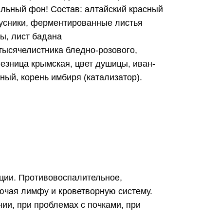
альный фон! Состав: алтайский красный
брусники, ферментированные листья
ы, лист бадана
тысячелистника бледно-розового,
езница крымская, цвет душицы, иван-
ый, корень имбиря (катализатор).
ции. Противовоспалительное,
ючая лимфу и кроветворную систему.
ии, при проблемах с почками, при