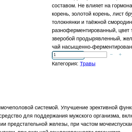
составом. Не влияет на гормон
корень, золотой корень, лист 
толокнянки и таёжной смородин
разноферментированный, цвет 
зверобой продырявленный, жел
чай насыщенно-ферментированн
−
+
К
о
Категория:
Травы
л
и
ч
е
с
 мочеполовой системой. Улучшение эрективной функ
т
редство для поддержания мужского организма, вкл
в
ии предстательной железы, при частом мочеиспускан
о