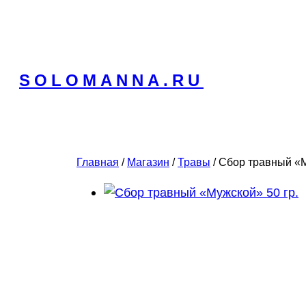
Перейти
к
содержимому
SOLOMANNA.RU
Главная
/
Магазин
/
Травы
/ Сбор травный «М