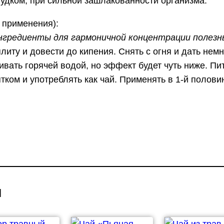
лудком, при сильной зашлакованности организма.
т
применения):
о
нгредиенты для гармоничной концентрации полезн
в
литу и довести до кипения. Снять с огня и дать нем
а
ивать горячей водой, но эффект будет чуть ниже. Пи
р
ком и употреблять как чай. Применять в 1-й половин
а
С
б
о
р
т
р
а
ы
в
н
ы