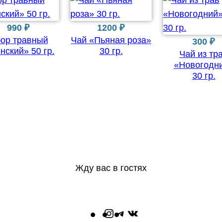
й
«
990
₽
1200
₽
М
ор травный
Чай «Пьяная роза»
300
₽
нский» 50 гр.
30 гр.
у
Чай из тр
«Новогодн
ж
30 гр.
с
к
о
й
»
5
0
Жду вас в гостях
г
р
I
T
В
.